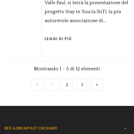
Valle Faul, si terrà la presentazione del
progetto Stay in Tuscia (SiT), la più
autorevole associazione di...
LEGGI DI PIÙ
Mostrando 1 - 5 di 12 elementi

1
2
3

BED & BREAKFAST ORCHARD
