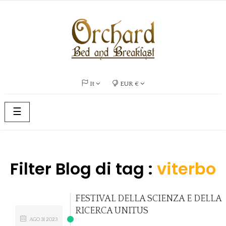
It
EUR €
navigazione
☰
Toggle
Filter Blog di tag :
viterbo
FESTIVAL DELLA SCIENZA E DELLA
RICERCA UNITUS
AGO
31
2023