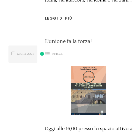
Italia, via Marconi, via Roma e via Saffi....
LEGGI DI PIÙ
L'unione fa la forza!
MAR
31
2022
IN:
BLOG
Oggi alle 16,00 presso lo spazio attivo a