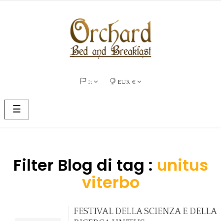
It
EUR €
navigazione
☰
Toggle
Filter Blog di tag :
unitus
viterbo
FESTIVAL DELLA SCIENZA E DELLA