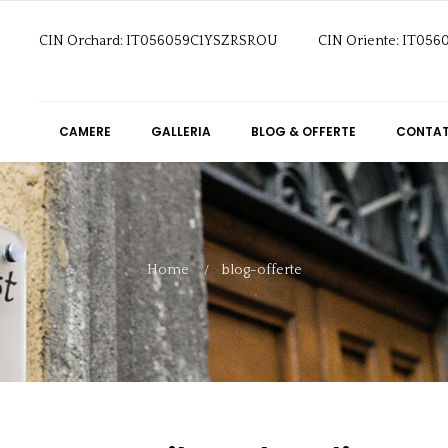
CIN Orchard: IT056059C1YSZRSROU
CIN Oriente: IT05
CAMERE
GALLERIA
BLOG & OFFERTE
CONTAT
Home
blog-offerte