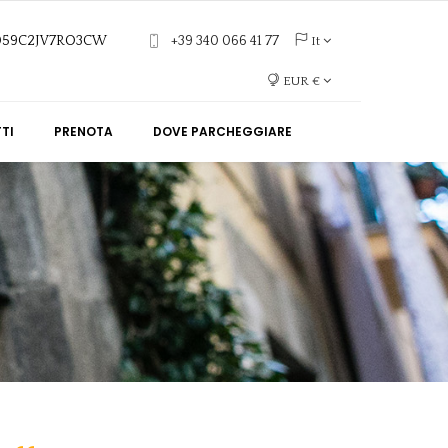
6059C2JV7RO3CW
+39 340 066 41 77
It
EUR €
TI
PRENOTA
DOVE PARCHEGGIARE