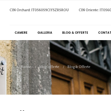
CIN Orchard: IT056059C1YSZRSROU
CIN Oriente: IT05
CAMERE
GALLERIA
BLOG & OFFERTE
CONTAT
Home
blog-offerte
Blog & Offerte