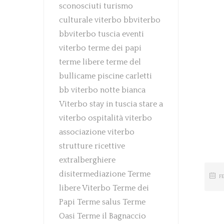
sconosciuti
turismo
culturale
viterbo
bbviterbo
bbviterbo
tuscia
eventi
viterbo
terme dei papi
terme libere
terme del
bullicame
piscine carletti
bb viterbo
notte bianca
Viterbo
stay in tuscia
stare a
viterbo
ospitalità viterbo
associazione viterbo
strutture ricettive
extralberghiere
disitermediazione
Terme
F
libere Viterbo
Terme dei
Papi
Terme salus
Terme
Oasi
Terme il Bagnaccio