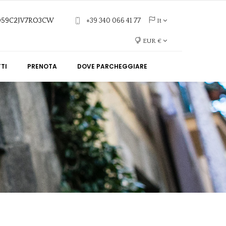
6059C2JV7RO3CW
+39 340 066 41 77
It
EUR €
TI
PRENOTA
DOVE PARCHEGGIARE