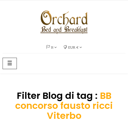
It
EUR €
navigazione
☰
Toggle
Filter Blog di tag :
BB
concorso fausto ricci
Viterbo