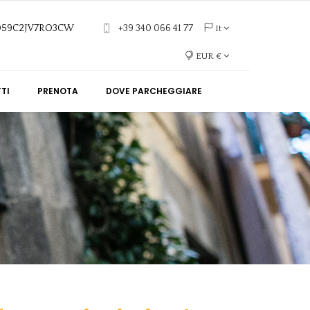
6059C2JV7RO3CW
+39 340 066 41 77
It
EUR €
TI
PRENOTA
DOVE PARCHEGGIARE