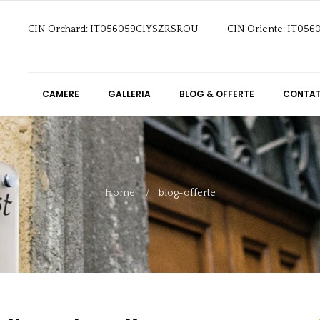
CIN Orchard: IT056059C1YSZRSROU
CIN Oriente: IT05
CAMERE
GALLERIA
BLOG & OFFERTE
CONTAT
Home
blog-offerte