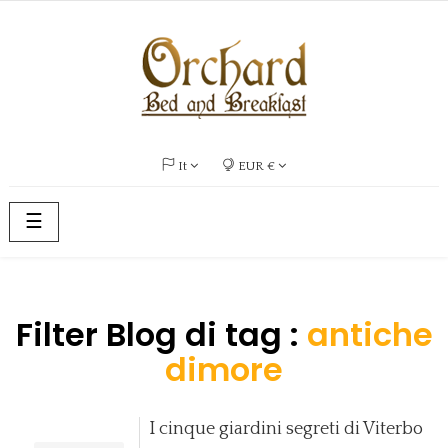
It
EUR €
navigazione
☰
Toggle
Filter Blog di tag :
antiche
dimore
I cinque giardini segreti di Viterbo