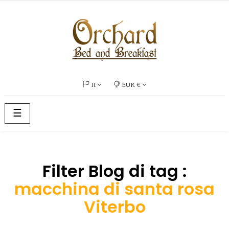
It
EUR €
navigazione
☰
Toggle
Filter Blog di tag :
macchina di santa rosa
Viterbo