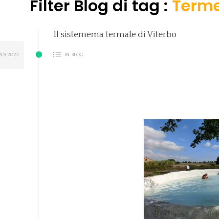
Filter Blog di tag :
Terme
Il sistemema termale di Viterbo
N
9
2022
IN:
BLOG