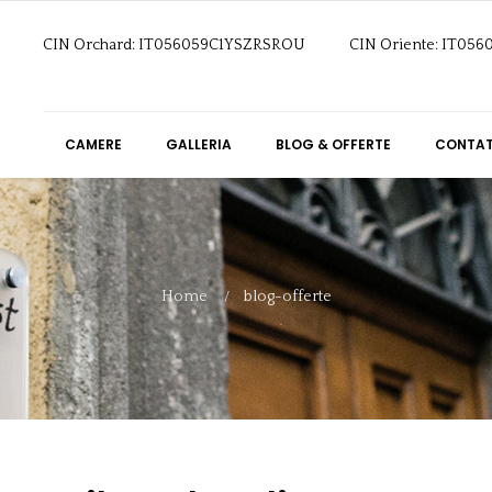
CIN Orchard: IT056059C1YSZRSROU
CIN Oriente: IT05
CAMERE
GALLERIA
BLOG & OFFERTE
CONTAT
Home
blog-offerte