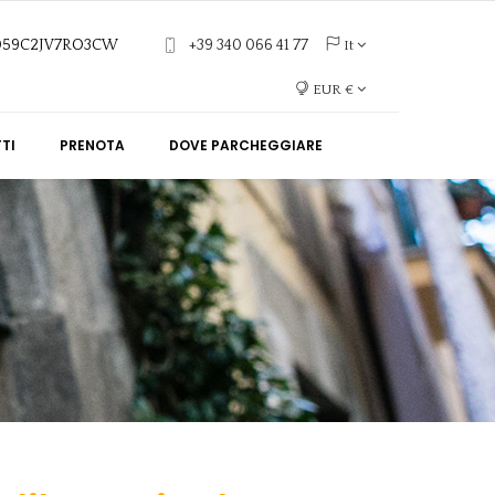
6059C2JV7RO3CW
+39 340 066 41 77
It
EUR €
TI
PRENOTA
DOVE PARCHEGGIARE