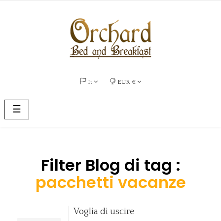
It
EUR €
navigazione
☰
Toggle
Filter Blog di tag :
pacchetti vacanze
Voglia di uscire