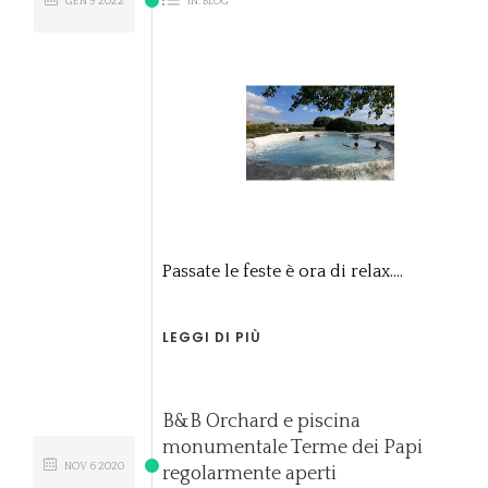
GEN
9
2022
IN:
BLOG
Passate le feste è ora di relax....
LEGGI DI PIÙ
B&B Orchard e piscina
monumentale Terme dei Papi
NOV
6
2020
regolarmente aperti