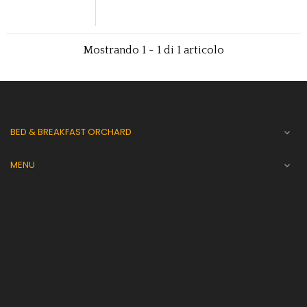
Mostrando 1 - 1 di 1 articolo
BED & BREAKFAST ORCHARD

MENU
