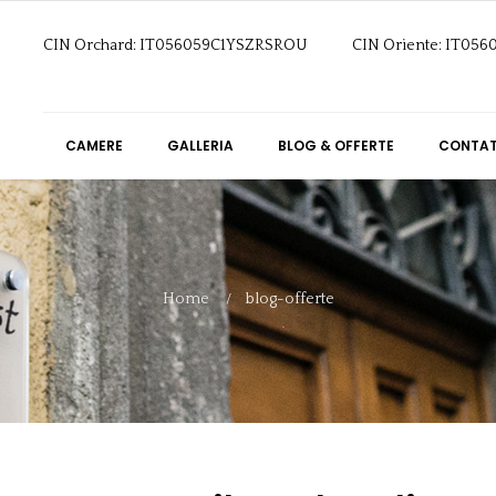
CIN Orchard: IT056059C1YSZRSROU
CIN Oriente: IT05
CAMERE
GALLERIA
BLOG & OFFERTE
CONTAT
Home
blog-offerte