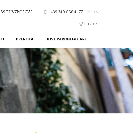
6059C2JV7RO3CW
+39 340 066 41 77
It
EUR €
TI
PRENOTA
DOVE PARCHEGGIARE