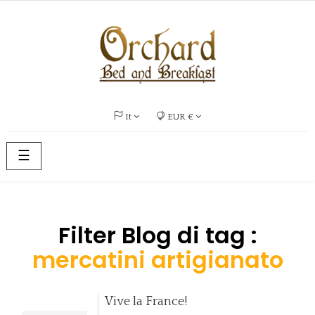
It
EUR €
navigazione
☰
Toggle
Filter Blog di tag :
mercatini artigianato
Vive la France!