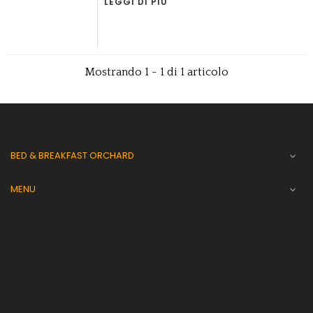
LEGGI DI PIÙ
Mostrando 1 - 1 di 1 articolo
BED & BREAKFAST ORCHARD

MENU
