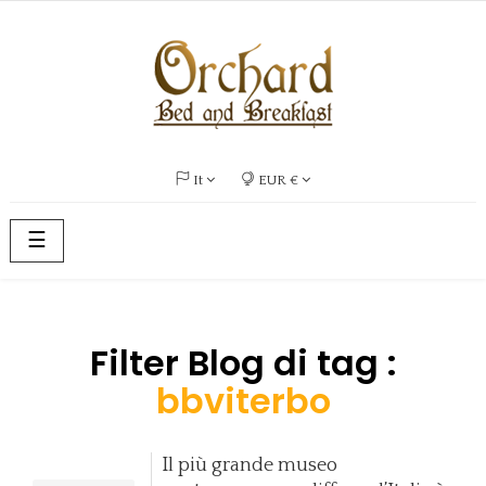
It
EUR €
navigazione
☰
Toggle
Filter Blog di tag :
bbviterbo
Il più grande museo