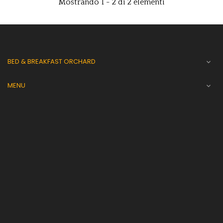
Mostrando 1 - 2 di 2 elementi
BED & BREAKFAST ORCHARD

MENU
