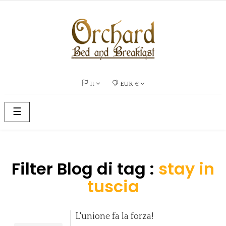
It
EUR €
navigazione
☰
Toggle
Filter Blog di tag :
stay in
tuscia
L'unione fa la forza!