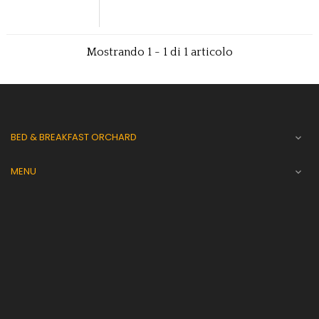
Mostrando 1 - 1 di 1 articolo
BED & BREAKFAST ORCHARD

MENU
