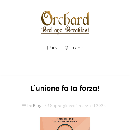
It
EUR €
navigazione
☰
Toggle
L'unione fa la forza!
list

In:
Blog
Sopra:
giovedì,
marzo
31
2022