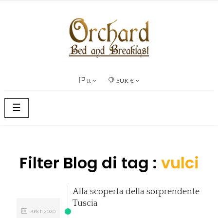
It
EUR €
navigazione
☰
Toggle
Filter Blog di tag :
vulci
Alla scoperta della sorprendente
Tuscia
APR
11
2020